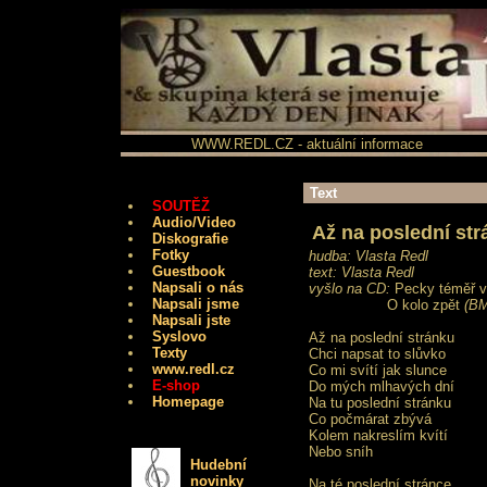
WWW.REDL.CZ - aktuální informace
Text
SOUTĚŽ
Audio/Video
Až na poslední str
Diskografie
Fotky
hudba: Vlasta Redl
Guestbook
text: Vlasta Redl
Napsali o nás
vyšlo na CD:
Pecky téměř 
Napsali jsme
O kolo zpět
(BM
Napsali jste
Syslovo
Až na poslední stránku
Texty
Chci napsat to slůvko
www.redl.cz
Co mi svítí jak slunce
E-shop
Do mých mlhavých dní
Homepage
Na tu poslední stránku
Co počmárat zbývá
Kolem nakreslím kvítí
Nebo sníh
Hudební
novinky
Na té poslední stránce