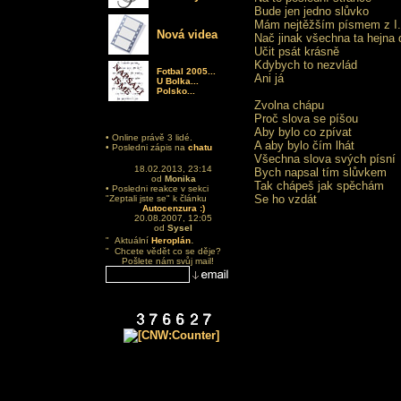
Bude jen jedno slůvko
Mám nejtěžším písmem z I
Nová videa
Nač jinak všechna ta hejna 
Učit psát krásně
Kdybych to nezvlád
Fotbal 2005...
Ani já
U Bolka...
Polsko...
Zvolna chápu
Proč slova se píšou
Aby bylo co zpívat
• Online právě 3 lidé.
A aby bylo čím lhát
• Posledni zápis na
chatu
Všechna slova svých písní
18.02.2013, 23:14
Bych napsal tím slůvkem
od
Monika
Tak chápeš jak spěchám
• Posledni reakce v sekci
Se ho vzdát
"Zeptali jste se" k článku
Autocenzura :)
20.08.2007, 12:05
od
Sysel
.
" Aktuální
Heroplán
" Chcete vědět co se děje?
Pošlete nám svůj mail!