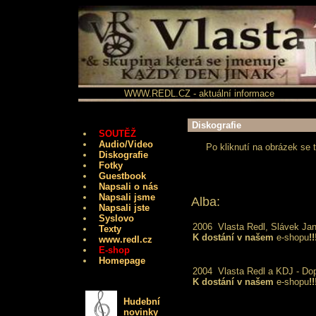
WWW.REDL.CZ - aktuální informace
Diskografie
SOUTĚŽ
Audio/Video
Po kliknutí na obrázek se 
Diskografie
Fotky
Guestbook
Napsali o nás
Napsali jsme
Alba:
Napsali jste
Syslovo
2006
Vlasta Redl, Slávek J
Texty
K dostání v našem
e-shopu
!!
www.redl.cz
E-shop
Homepage
2004
Vlasta Redl a KDJ - Dop
K dostání v našem
e-shopu
!!
Hudební
novinky