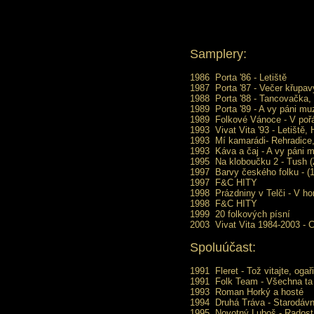
Samplery:
1986
Porta '86 -
Letiště
1987
Porta '87 -
Večer křupav
1988
Porta '88 - Tancovačka,
1989
Porta '89 -
A vy páni muz
1989
Folkové Vánoce - V poř
1993
Vivat Vita '93 -
Letiště
,
1993
Mí kamarádi-
Rehradice
1993
Káva a čaj -
A vy páni m
1995
Na kloboučku 2 - Tush (
1997
Barvy českého folku - (1
1997
F&C HITY
1998
Prázdniny v Telči -
V ho
1998
F&C HITY
1999
20 folkových písní
2003
Vivat Vita 1984-2003 -
C
Spoluúčast:
1991
Fleret - Tož vitajte, ogaři
1991
Folk Team - Všechna ta
1993
Roman Horký a hosté
1994
Druhá Tráva - Starodávn
1995
Novotný Luboš - Rados