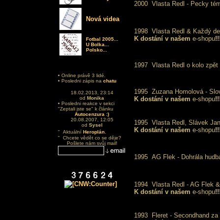
2000
Vlasta Redl - Pecky té
Nová videa
1998
Vlasta Redl & Každý de
K dostání v našem
e-shopu
!!
Fotbal 2005...
U Bolka...
Polsko...
1997
Vlasta Redl o kolo zpět
• Online právě 3 lidé.
• Posledni zápis na
chatu
1995
Zuzana Homolová - Slo
18.02.2013, 23:14
od
Monika
K dostání v našem
e-shopu
!!
• Posledni reakce v sekci
"Zeptali jste se" k článku
Autocenzura :)
20.08.2007, 12:05
1995
Vlasta Redl, Slávek J
od
Sysel
K dostání v našem
e-shopu
!!
.
" Aktuální
Heroplán
" Chcete vědět co se děje?
Pošlete nám svůj mail!
1995
AG Flek - Dohrála hudb
1994
Vlasta Redl - AG Flek & 
K dostání v našem
e-shopu
!!
1993
Fleret - Secondhand za