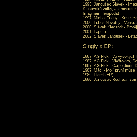
1995
Janoušek Slávek - Imag
Klukovské války, Jasnovidecká,
Imaginární hospoda)
1997
Michal Tučný - Kosmick
2000
Luboš Novotný - Venku 
2000
Slávek Klecandr - Protěj
2001
Laputa
2002
Slávek Janoušek - Leta
Singly a EP:
1987
AG Flek -
Ve vysokých 
1987
AG Flek -
Vlaštovka
,
Se
1987
AG Flek -
Carpe diem
,
D
1987
Máci - Mojí první múze
1989
Fleret (EP)
1990
Janoušek-Redl-Samson -