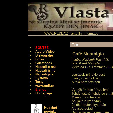
WWW.REDL.CZ - aktuální informace
Text
SOUTĚŽ
Audio/Video
Café Nostalgia
Diskografie
Fotky
hudba: Radomír Pastrňák
Guestbook
text: Karel Markytán
Napsali o nás
vyšlo na CD:
Tramtárie
AG F
Napsali jsme
Napsali jste
Legrácek prý bylo dost
Syslovo
Ideály - Samá kost
Texty
A těla nám těžknou
www.redl.cz
E-shop
Vymýšlím kde šťávu brát
Homepage
Tehdy vážný, tehdy se smá
Mám z toho teskno
Asi jako bílých vran
Je těch euforických rán
Hudební
Ale jsou pořád
novinky
Dávno nejsem samý flám