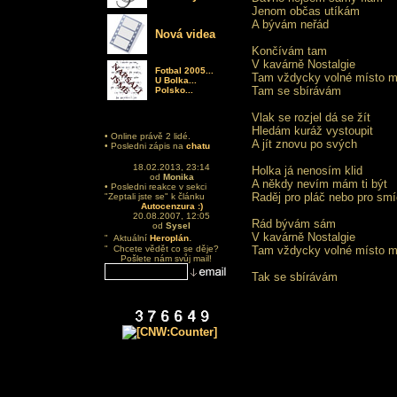
Jenom občas utíkám
A bývám neřád
Nová videa
Končívám tam
V kavárně Nostalgie
Fotbal 2005...
Tam vždycky volné místo 
U Bolka...
Tam se sbírávám
Polsko...
Vlak se rozjel dá se žít
Hledám kuráž vystoupit
• Online právě 2 lidé.
A jít znovu po svých
• Posledni zápis na
chatu
18.02.2013, 23:14
Holka já nenosím klid
od
Monika
A někdy nevím mám ti být
• Posledni reakce v sekci
Raděj pro pláč nebo pro sm
"Zeptali jste se" k článku
Autocenzura :)
20.08.2007, 12:05
Rád bývám sám
od
Sysel
.
V kavárně Nostalgie
" Aktuální
Heroplán
" Chcete vědět co se děje?
Tam vždycky volné místo 
Pošlete nám svůj mail!
Tak se sbírávám