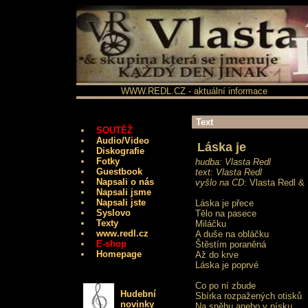
WWW.REDL.CZ - aktuální informace
Text
SOUTĚŽ
Audio/Video
Láska je
Diskografie
Fotky
hudba: Vlasta Redl
Guestbook
text: Vlasta Redl
Napsali o nás
vyšlo na CD:
Vlasta Redl & 
Napsali jsme
Napsali jste
Láska je přece
Syslovo
Tělo na pasece
Texty
Miláčku
www.redl.cz
A duše na obláčku
E-shop
Štěstím poraněná
Homepage
Až do krve
Láska je poprvé
Co po ní zbude
Hudební
Sbírka rozpažených otisků
novinky
Na sněhu anebo v písku