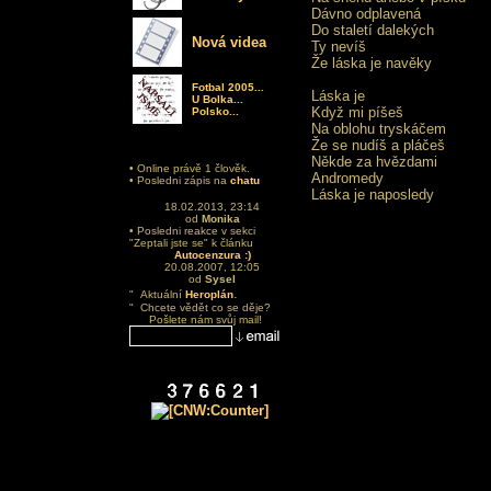
Dávno odplavená
Do staletí dalekých
Nová videa
Ty nevíš
Že láska je navěky
Fotbal 2005...
Láska je
U Bolka...
Když mi píšeš
Polsko...
Na oblohu tryskáčem
Že se nudíš a pláčeš
Někde za hvězdami
• Online právě 1 člověk.
Andromedy
• Posledni zápis na
chatu
Láska je naposledy
18.02.2013, 23:14
od
Monika
• Posledni reakce v sekci
"Zeptali jste se" k článku
Autocenzura :)
20.08.2007, 12:05
od
Sysel
.
" Aktuální
Heroplán
" Chcete vědět co se děje?
Pošlete nám svůj mail!