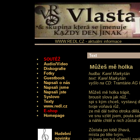
WWW.REDL.CZ - aktuální informace
Text
SOUTĚŽ
Audio/Video
Můžeš mě holka
Diskografie
Fotky
hudba: Karel Markytán
Guestbook
text: Karel Markytán
Napsali o nás
vyšlo na CD:
Tramtárie
AG F
Napsali jsme
Napsali jste
Můžeš mě holka trápit,
Syslovo
brousit slova jak nůž,
Texty
spi s kým chceš, vystavuj d
www.redl.cz
tvoje voňavá růž,
E-shop
ze mě dál tvého otroka dělá
Homepage
ve snu vzlét jsem, pouta set
a náhle chtěl v nich zůstat d
Zůstala po tobě žhavá,
Hudební
místa po těle tvým,
novinky
já jsem jen tvá včerejší zpr