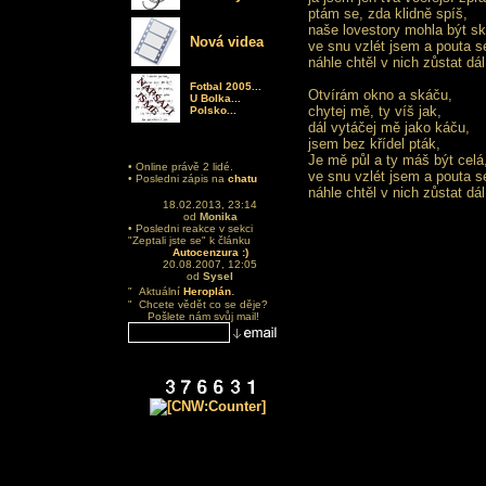
ptám se, zda klidně spíš,
naše lovestory mohla být sk
Nová videa
ve snu vzlét jsem a pouta s
náhle chtěl v nich zůstat dál
Fotbal 2005...
Otvírám okno a skáču,
U Bolka...
chytej mě, ty víš jak,
Polsko...
dál vytáčej mě jako káču,
jsem bez křídel pták,
Je mě půl a ty máš být celá
• Online právě 2 lidé.
ve snu vzlét jsem a pouta s
• Posledni zápis na
chatu
náhle chtěl v nich zůstat dál
18.02.2013, 23:14
od
Monika
• Posledni reakce v sekci
"Zeptali jste se" k článku
Autocenzura :)
20.08.2007, 12:05
od
Sysel
.
" Aktuální
Heroplán
" Chcete vědět co se děje?
Pošlete nám svůj mail!