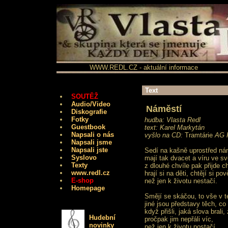
WWW.REDL.CZ - aktuální informace
Text
SOUTĚŽ
Audio/Video
Náměstí
Diskografie
Fotky
hudba: Vlasta Redl
Guestbook
text: Karel Markytán
Napsali o nás
vyšlo na CD:
Tramtárie
AG F
Napsali jsme
Napsali jste
Sedí na kašně uprostřed ná
Syslovo
mají tak dvacet a víru ve sv
Texty
z dlouhé chvíle pak přijde c
www.redl.cz
hrají si na děti, chtějí si pov
E-shop
než jen k životu nestačí.
Homepage
Smějí se skáčou, to vše v t
jiné jsou představy těch, co 
když přišli, jaká slova brali,
Hudební
pročpak jim nepřáli víc,
novinky
než jen k životu postačí.