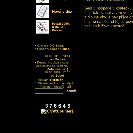
Sedí v hospodě v koutečku 
Nová videa
mají tak dvacet a víru ve sv
z dlouhé chvíle pak přijde c
hrají si na děti, chtějí si pov
Fotbal 2005...
než jen k životu nestačí.
U Bolka...
Polsko...
• Online právě 3 lidé.
• Posledni zápis na
chatu
18.02.2013, 23:14
od
Monika
• Posledni reakce v sekci
"Zeptali jste se" k článku
Autocenzura :)
20.08.2007, 12:05
od
Sysel
.
" Aktuální
Heroplán
" Chcete vědět co se děje?
Pošlete nám svůj mail!