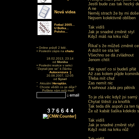
Jestli bude zas tak hezký d
A ne
Nová videa
Neměj strach že by mi doše
Nejsem kolektivně oblíben
Fotbal 2005...
Tak vidíš
U Bolka...
Jak je snadné změnit styl
Polsko...
Když máš na krku nůž
Říkal´s že můžeš změnit ce
• Online právě 2 lidé.
A dožít se sta let
• Posledni zápis na
chatu
Všechno se dá zvládnout
18.02.2013, 23:14
Jenom chtít
od
Monika
• Posledni reakce v sekci
Tak spusť co si budeš přát
"Zeptali jste se" k článku
Autocenzura :)
Až zas kolem půjde kominí
20.08.2007, 12:05
Třeba mít chuť
od
Sysel
.
Zas nemít nic
" Aktuální
Heroplán
" Chcete vědět co se děje?
A sehnout záda pro pětník
Pošlete nám svůj mail!
To je zlá věc když jsi samý 
Chytat štěstí za knoflík
Tak teda dík aspoň za ten ti
Že už kabát šaška kdekdo s
Tak vidíš
Jak je snadné změnit styl
Když máš na krku nůž
Tak vidíš