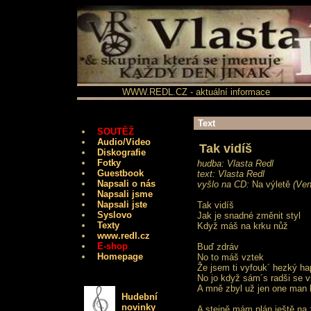
WWW.REDL.CZ - aktuální informace
Text
SOUTĚŽ
Audio/Video
Tak vidíš
Diskografie
Fotky
hudba: Vlasta Redl
Guestbook
text: Vlasta Redl
Napsali o nás
vyšlo na CD:
Na výletě
(Ven
Napsali jsme
Napsali jste
Tak vidíš
Syslovo
Jak je snadné změnit styl
Texty
Když máš na krku nůž
www.redl.cz
E-shop
Buď zdráv
Homepage
No to máš vztek
Že jsem ti vyfouk´ hezký h
No jo když sám´s radši se 
A mně zbyl už jen one man
Hudební
novinky
A stejně mám plán ještě na 