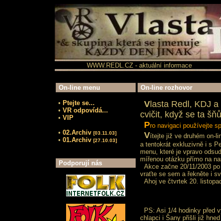
WWW.REDL.CZ - aktuální informace
On-line menu
On-line rozhovor
•
Ptejte se...
V
lasta Redl, KDJ a
•
VR odpovídá...
cvičit, když se ta šňůr
•
VIP
P
ro navigaci používejte sp
•
02.Archiv
[03.11.03]
V
ítejte již ve druhém on-
•
01.Archiv
[27.10.03]
a tentokrát exkluzivně i s P
menu, které je vpravo odsud
mířenou otázku přímo na naš
Podporují nás
Akce začne 20/11/2003 po 
vraťte se sem a řekněte i s
Ahoj ve čtvrtek 20. listopa
PS: Asi 1/4 hodinky před v
chlapci i Šany přišli již hned