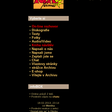
Vyberte si
•
On-line rozhovor
•
Diskografie
•
Texty
•
Fotky
•
Audio/Video
•
Kniha návštěv
•
Napsali o nás
•
Napsali jsme
•
Zeptali jste se
•
Chat
•
Vlastovy stránky
•
strážce Archivu
•
E-shop
•
Vítejte v Archivu
infoBOX
• Online právě 2 lidé.
• Posledni zápis na
chatu
18.02.2013, 23:14
od
Monika
• Posledni reakce v sekci
"Zeptali jste se" k článku