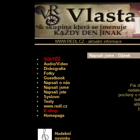
WWW.REDL.CZ - aktuální informace
Napsali jsme - článek
SOUTĚŽ
Audio/Video
Diskografie
Fotky
Guestbook
Napsali o nás
Pár d
Napsali jsme
nedale
Napsali jste
posílený o 
Syslovo
bu
Texty
ali
www.redl.cz
ž
E-shop
Homepage
Hudební
novinky