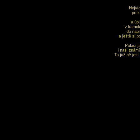
Nejví
po k
a úp
v karaok
do napr
a ještě si 
Poláci j
i naši znám
To juž ně jest