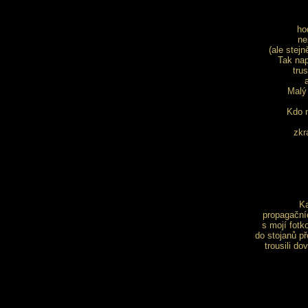
ho
ne
(ale stejn
Tak nap
tru
Malý 
Kdo n
zkr
Ka
propagační
s mojí fotk
do stojanů p
trousili do