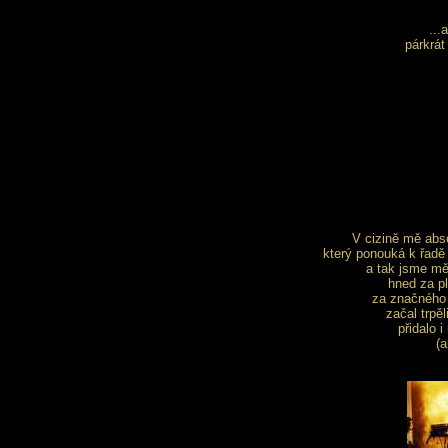
...
párkrát
V cizině mě abso
který ponouká k řadě 
a tak jsme mě 
hned za pl
za značného 
začal trpě
přidalo i
(a