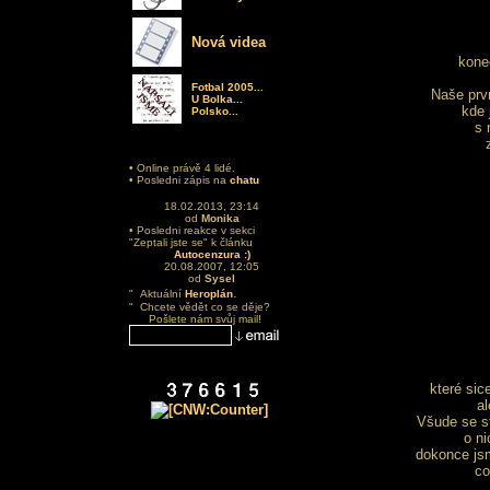
Nová videa
kone
Fotbal 2005...
Naše prv
U Bolka...
kde 
Polsko...
s 
• Online právě 4 lidé.
• Posledni zápis na
chatu
18.02.2013, 23:14
od
Monika
• Posledni reakce v sekci
"Zeptali jste se" k článku
Autocenzura :)
20.08.2007, 12:05
od
Sysel
.
" Aktuální
Heroplán
" Chcete vědět co se děje?
Pošlete nám svůj mail!
které sic
al
Všude se s
o ni
dokonce jsm
co