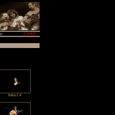
kt
E-SHOP
fotka č.4