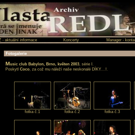
 aktuální informace
Koncerty
Manager - konta
Fotogalerie
M
usic club
Babylon
, Brno, květen 2003
, série I.
Poskytl
Coco
, za což mu náleží naše neskonalé DÍKY....!.
fotka č.1
fotka č.2
fotka č.3