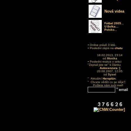
Nová videa
Fotbal 2005...
U Bolka...
Polsko...
• Online právě 3 lidé.
• Posledni zápis na
chatu
18.02.2013, 23:14
od
Monika
• Posledni reakce v sekci
"Zeptali jste se" k článku
Autocenzura :)
20.08.2007, 12:05
od
Sysel
.
" Aktuální
Heroplán
" Chcete vědět co se děje?
Pošlete nám svůj mail!