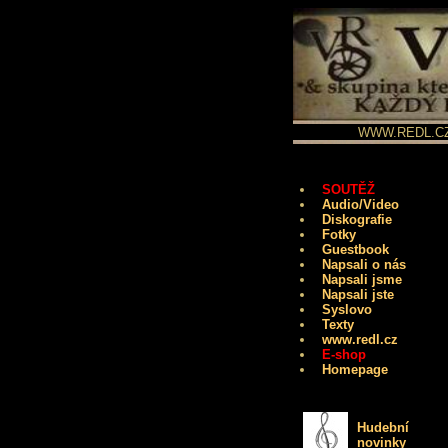
WWW.REDL.CZ -
SOUTĚŽ
Audio/Video
Diskografie
Fotky
Guestbook
Napsali o nás
Napsali jsme
Napsali jste
Syslovo
Texty
www.redl.cz
E-shop
Homepage
Hudební
novinky