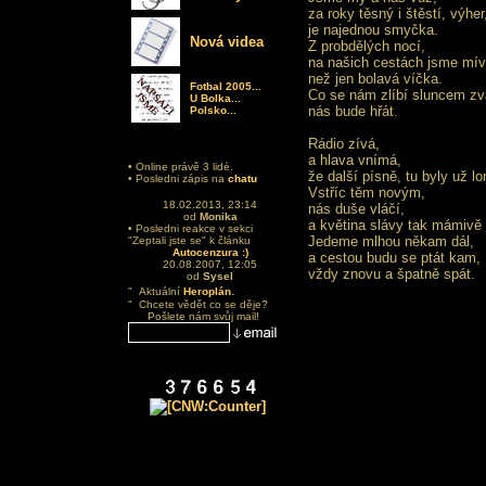
za roky těsný i štěstí, výher
je najednou smyčka.
Nová videa
Z probdělých nocí,
na našich cestách jsme míva
než jen bolavá víčka.
Fotbal 2005...
Co se nám zlíbí sluncem zv
U Bolka...
nás bude hřát.
Polsko...
Rádio zívá,
a hlava vnímá,
• Online právě 3 lidé.
že další písně, tu byly už lon
• Posledni zápis na
chatu
Vstříc těm novým,
18.02.2013, 23:14
nás duše vláčí,
od
Monika
a květina slávy tak mámivě 
• Posledni reakce v sekci
Jedeme mlhou někam dál,
"Zeptali jste se" k článku
Autocenzura :)
a cestou budu se ptát kam,
20.08.2007, 12:05
vždy znovu a špatně spát.
od
Sysel
.
" Aktuální
Heroplán
" Chcete vědět co se děje?
Pošlete nám svůj mail!