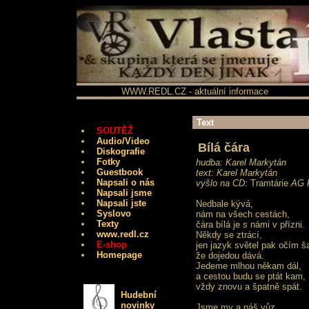
WWW.REDL.CZ - aktuální informace
Text
SOUTĚŽ
Audio/Video
Bílá čára
Diskografie
Fotky
hudba: Karel Markytán
Guestbook
text: Karel Markytán
Napsali o nás
vyšlo na CD:
Tramtárie
AG F
Napsali jsme
Napsali jste
Nedbale kývá,
Syslovo
nám na všech cestách,
Texty
čára bílá je s námi v přízni.
www.redl.cz
Někdy se ztrácí,
E-shop
jen jazyk světel pak očím ša
Homepage
že dojedou dává.
Jedeme mlhou někam dál,
a cestou budu se ptát kam,
vždy znovu a špatně spát.
Hudební
novinky
Jsme my a náš vůz,