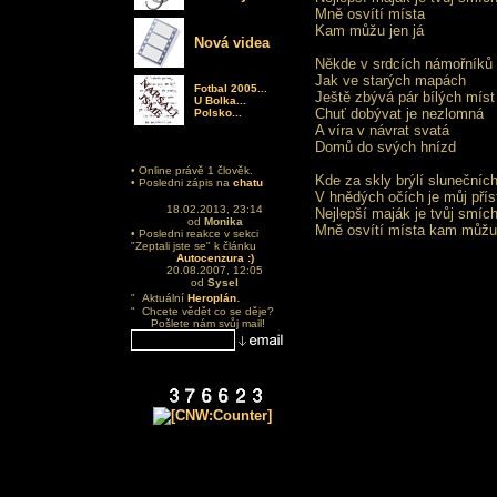
Mně osvítí místa
Kam můžu jen já
Nová videa
Někde v srdcích námořníků
Jak ve starých mapách
Fotbal 2005...
Ještě zbývá pár bílých míst
U Bolka...
Chuť dobývat je nezlomná
Polsko...
A víra v návrat svatá
Domů do svých hnízd
• Online právě 1 člověk.
Kde za skly brýlí slunečníc
• Posledni zápis na
chatu
V hnědých očích je můj přís
18.02.2013, 23:14
Nejlepší maják je tvůj smíc
od
Monika
Mně osvítí místa kam můžu 
• Posledni reakce v sekci
"Zeptali jste se" k článku
Autocenzura :)
20.08.2007, 12:05
od
Sysel
.
" Aktuální
Heroplán
" Chcete vědět co se děje?
Pošlete nám svůj mail!