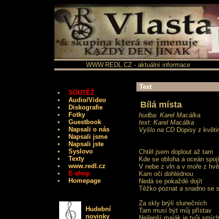
WWW.REDL.CZ - aktuální informace
Text
SOUTĚŽ
Audio/Video
Bílá místa
Diskografie
Fotky
hudba: Karel Macálka
Guestbook
text: Karel Macálka
Napsali o nás
Vyšlo na CD
Dopisy z květi
Napsali jsme
Napsali jste
Syslovo
Chtěl jsem doplout až tam
Texty
Kde se obloha a oceán spoj
www.redl.cz
V nebe z vln a v moře z hv
E-shop
Kam oči dohlédnou
Homepage
Nedá se pokaždé dojít
Těžko poznat a snadno se s
Za skly brýlí slunečních
Hudební
Tam musí být můj přístav
novinky
Nejlepší maják je tvůj smíc