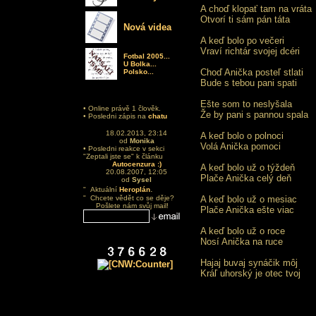
A choď klopať tam na vráta
Otvorí ti sám pán táta
Nová videa
A keď bolo po večeri
Vraví richtár svojej dcéri
Fotbal 2005...
U Bolka...
Choď Anička posteľ stlati
Polsko...
Bude s tebou pani spati
Ešte som to neslyšala
• Online právě 1 člověk.
Že by pani s pannou spala
• Posledni zápis na
chatu
18.02.2013, 23:14
A keď bolo o polnoci
od
Monika
Volá Anička pomoci
• Posledni reakce v sekci
"Zeptali jste se" k článku
Autocenzura :)
A keď bolo už o týždeň
20.08.2007, 12:05
Plače Anička celý deň
od
Sysel
.
" Aktuální
Heroplán
" Chcete vědět co se děje?
A keď bolo už o mesiac
Pošlete nám svůj mail!
Plače Anička ešte viac
A keď bolo už o roce
Nosí Anička na ruce
Hajaj buvaj synáčik môj
Kráľ uhorský je otec tvoj