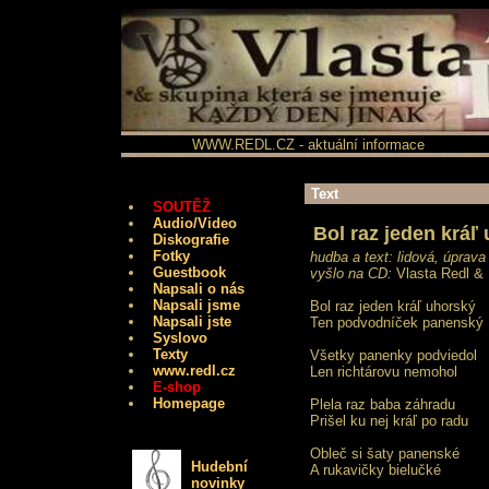
WWW.REDL.CZ - aktuální informace
Text
SOUTĚŽ
Audio/Video
Bol raz jeden kráľ
Diskografie
Fotky
hudba a text: lidová, úprav
Guestbook
vyšlo na CD:
Vlasta Redl & 
Napsali o nás
Napsali jsme
Bol raz jeden kráľ uhorský
Napsali jste
Ten podvodníček panenský
Syslovo
Texty
Všetky panenky podviedol
www.redl.cz
Len richtárovu nemohol
E-shop
Homepage
Plela raz baba záhradu
Prišel ku nej kráľ po radu
Obleč si šaty panenské
Hudební
A rukavičky bielučké
novinky