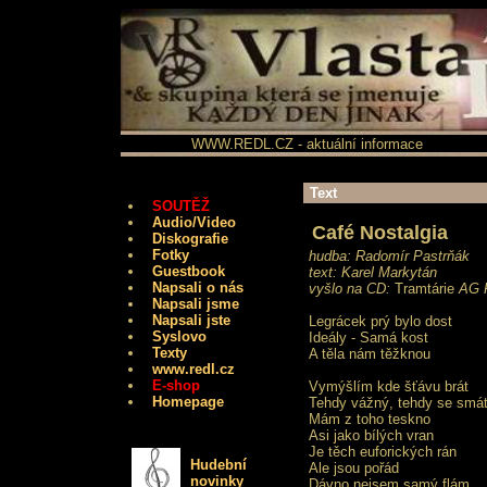
WWW.REDL.CZ - aktuální informace
Text
SOUTĚŽ
Audio/Video
Café Nostalgia
Diskografie
Fotky
hudba: Radomír Pastrňák
Guestbook
text: Karel Markytán
Napsali o nás
vyšlo na CD:
Tramtárie
AG F
Napsali jsme
Napsali jste
Legrácek prý bylo dost
Syslovo
Ideály - Samá kost
Texty
A těla nám těžknou
www.redl.cz
E-shop
Vymýšlím kde šťávu brát
Homepage
Tehdy vážný, tehdy se smá
Mám z toho teskno
Asi jako bílých vran
Je těch euforických rán
Hudební
Ale jsou pořád
novinky
Dávno nejsem samý flám