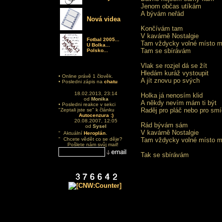
Jenom občas utíkám
A bývám neřád
Nová videa
Končívám tam
V kavárně Nostalgie
Fotbal 2005...
Tam vždycky volné místo 
U Bolka...
Tam se sbírávám
Polsko...
Vlak se rozjel dá se žít
Hledám kuráž vystoupit
• Online právě 1 člověk.
A jít znovu po svých
• Posledni zápis na
chatu
18.02.2013, 23:14
Holka já nenosím klid
od
Monika
A někdy nevím mám ti být
• Posledni reakce v sekci
Raděj pro pláč nebo pro sm
"Zeptali jste se" k článku
Autocenzura :)
20.08.2007, 12:05
Rád bývám sám
od
Sysel
.
V kavárně Nostalgie
" Aktuální
Heroplán
" Chcete vědět co se děje?
Tam vždycky volné místo 
Pošlete nám svůj mail!
Tak se sbírávám