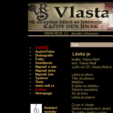
WWW.REDL.CZ - aktuální informace
Text
SOUTĚŽ
Audio/Video
Láska je
Diskografie
Fotky
hudba: Vlasta Redl
Guestbook
text: Vlasta Redl
Napsali o nás
vyšlo na CD:
Vlasta Redl & 
Napsali jsme
Napsali jste
Láska je přece
Syslovo
Tělo na pasece
Texty
Miláčku
www.redl.cz
A duše na obláčku
E-shop
Štěstím poraněná
Homepage
Až do krve
Láska je poprvé
Co po ní zbude
Hudební
Sbírka rozpažených otisků
novinky
Na sněhu anebo v písku