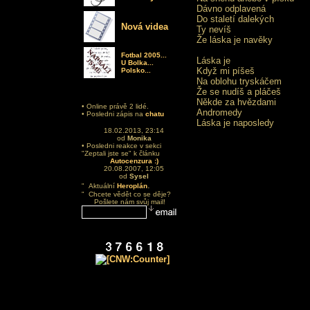
Dávno odplavená
Do staletí dalekých
Nová videa
Ty nevíš
Že láska je navěky
Fotbal 2005...
Láska je
U Bolka...
Když mi píšeš
Polsko...
Na oblohu tryskáčem
Že se nudíš a pláčeš
Někde za hvězdami
• Online právě 2 lidé.
Andromedy
• Posledni zápis na
chatu
Láska je naposledy
18.02.2013, 23:14
od
Monika
• Posledni reakce v sekci
"Zeptali jste se" k článku
Autocenzura :)
20.08.2007, 12:05
od
Sysel
.
" Aktuální
Heroplán
" Chcete vědět co se děje?
Pošlete nám svůj mail!