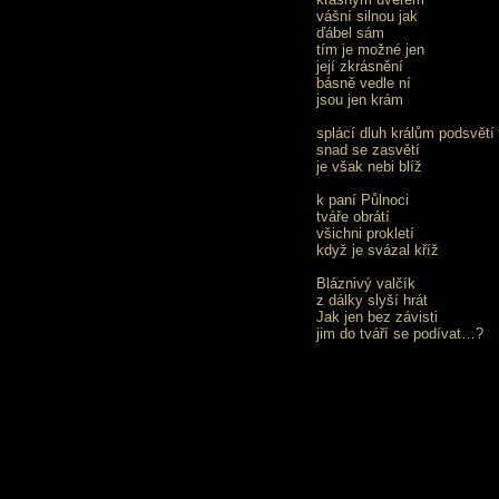
vášní silnou jak
ďábel sám
tím je možné jen
její zkrásnění
básně vedle ní
jsou jen krám
splácí dluh králům podsvětí
snad se zasvětí
je však nebi blíž
k paní Půlnoci
tváře obrátí
všichni prokletí
když je svázal kříž
Bláznivý valčík
z dálky slyší hrát
Jak jen bez závisti
jim do tváří se podívat…?