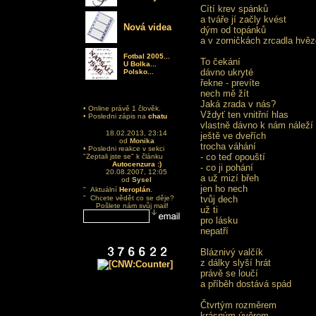
Cítí krev spánků
a tváře jí začly kvést
Nová videa
dým od topánků
a v zorničkách zrcadla hvěz
Fotbal 2005...
To čekání
U Bolka...
dávno ukryté
Polsko...
řekne - prevíte
nech mě žít
Jaká zrada v nás?
• Online právě 1 člověk.
Vždyť ten vnitřní hlas
• Posledni zápis na
chatu
vlastně dávno k nám náleží
18.02.2013, 23:14
ještě ve dveřích
od
Monika
trocha váhání
• Posledni reakce v sekci
- co teď opouští
"Zeptali jste se" k článku
Autocenzura :)
- co ji pohání
20.08.2007, 12:05
a už mizí břeh
od
Sysel
.
jen ho nech
" Aktuální
Heroplán
" Chcete vědět co se děje?
tvůj dech
Pošlete nám svůj mail!
už ti
pro lásku
nepatří
Bláznivý valčík
z dálky slyší hrát
právě se loučí
a příběh dostává spád
Čtvrtým rozměrem
krásným úvěrem