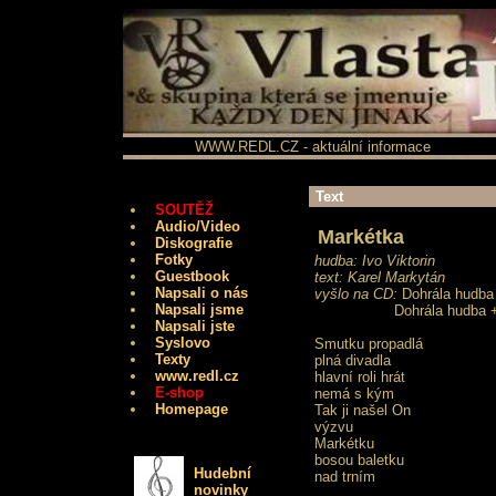
WWW.REDL.CZ - aktuální informace
Text
SOUTĚŽ
Audio/Video
Markétka
Diskografie
Fotky
hudba: Ivo Viktorin
Guestbook
text: Karel Markytán
Napsali o nás
vyšlo na CD:
Dohrála hudba
Napsali jsme
Dohrála hudba 
Napsali jste
Syslovo
Smutku propadlá
Texty
plná divadla
www.redl.cz
hlavní roli hrát
E-shop
nemá s kým
Homepage
Tak ji našel On
výzvu
Markétku
bosou baletku
Hudební
nad trním
novinky