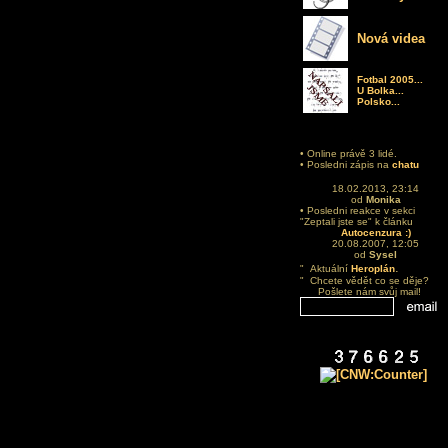
Nová videa
Fotbal 2005...
U Bolka...
Polsko...
• Online právě 3 lidé.
• Posledni zápis na
chatu
18.02.2013, 23:14
od
Monika
• Posledni reakce v sekci
"Zeptali jste se" k článku
Autocenzura :)
20.08.2007, 12:05
od
Sysel
.
" Aktuální
Heroplán
" Chcete vědět co se děje?
Pošlete nám svůj mail!