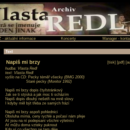
 aktuální informace
Koncerty
Manager - konta
Text
Napiš mi brzy
[
tisk
] [
pdf
] [
a
hudba: Vlasta Redl
text: Vlasta Redl
vyšlo na CD:
Pecky téměř všecky
(BMG 2000)
Staré pecky
(Monitor 1992)
Napiš mi brzy dopis čtyřstránkový
Jak se ti stýská a jak moc ti scházím
Napiš dopis dlouhý nešetři na mně slovy
I kdyby měl být třeba ze samých frází
Napiš mi brzy aspoň pohlednici
Obsluha mírná, ceny rychlé a počasí nám přeje
Ať jsou na ní podepsaní všichni výletníci
Ať můžu doma vzteky puknout
Kdo ví co všechno se tam děje