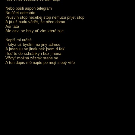
Nebo pošli aspoň telegram
Na účet adresáta
Prusvih stop necekej stop nemuzu prijet stop
A já už budu vědět, že něco doma
Asi táta
Ale ozvi se brzy ať vím která bije
Napiš mi určitě
I když už bydlím na jiný adrese
A jmenuju se jinak než jsem ti řek'
Hoď to do schránky i bez jména
Vždyť možná zázrak stane se
A ten dopis mě najde po mojí slepý víře