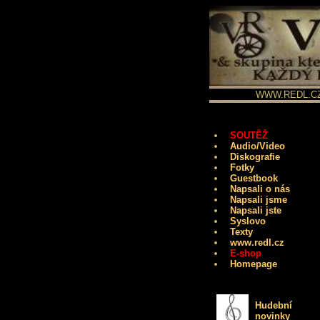
WWW.REDL.CZ -
SOUTĚŽ
Audio/Video
Diskografie
Fotky
Guestbook
Napsali o nás
Napsali jsme
Napsali jste
Syslovo
Texty
www.redl.cz
E-shop
Homepage
Hudební
novinky