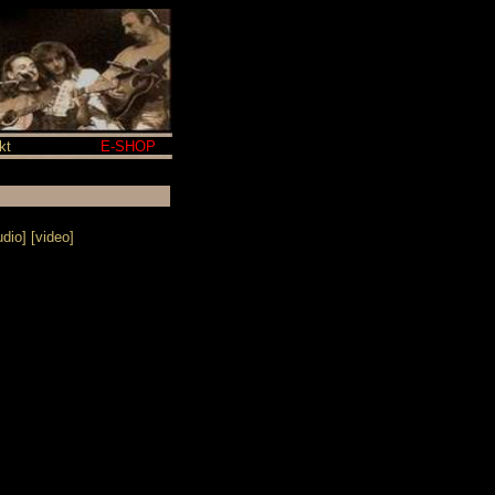
kt
E-SHOP
udio
] [
video
]