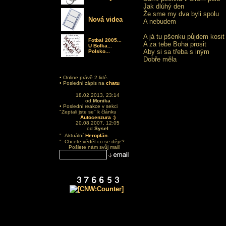
Jak dlúhý den
Že sme my dva byli spolu
Nová videa
A nebudem
A já tu pšenku půjdem kosit
Fotbal 2005...
A za tebe Boha prosit
U Bolka...
Aby si sa třeba s iným
Polsko...
Dobře měla
• Online právě 2 lidé.
• Posledni zápis na
chatu
18.02.2013, 23:14
od
Monika
• Posledni reakce v sekci
"Zeptali jste se" k článku
Autocenzura :)
20.08.2007, 12:05
od
Sysel
.
" Aktuální
Heroplán
" Chcete vědět co se děje?
Pošlete nám svůj mail!