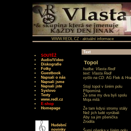
WWW.REDL.CZ - aktuální informace
Text
SOUTĚŽ
Audio/Video
Topol
Diskografie
Fotky
hudba: Vlasta Redl
Guestbook
text: Vlasta Redl
Napsali o nás
vyšlo na CD:
AG Flek & Hra
Napsali jsme
Napsali jste
Stojí topol v širém polu
Syslovo
Připomíná
Texty
Že sme my dva byli spolu
www.redl.cz
Moja milá
E-shop
Homepage
Že tam kdysi stromy stály
Než jich ludé vyrúbali
Aby sa jim pšenička
Zrodila
Hudební
novinky
Šumí pšenka v širém polu