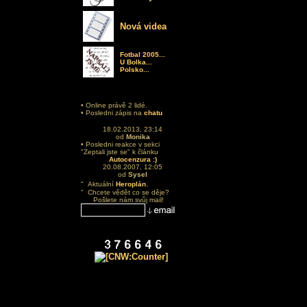
Nová videa
Fotbal 2005...
U Bolka...
Polsko...
• Online právě 2 lidé.
• Posledni zápis na
chatu
18.02.2013, 23:14
od
Monika
• Posledni reakce v sekci
"Zeptali jste se" k článku
Autocenzura :)
20.08.2007, 12:05
od
Sysel
.
" Aktuální
Heroplán
" Chcete vědět co se děje?
Pošlete nám svůj mail!