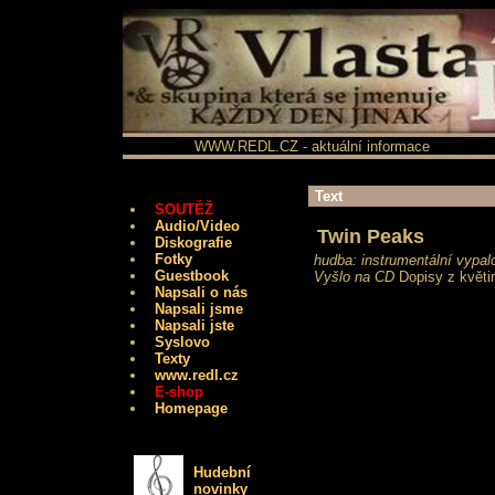
WWW.REDL.CZ - aktuální informace
Text
SOUTĚŽ
Audio/Video
Twin Peaks
Diskografie
Fotky
hudba: instrumentální vypa
Guestbook
Vyšlo na CD
Dopisy z květi
Napsali o nás
Napsali jsme
Napsali jste
Syslovo
Texty
www.redl.cz
E-shop
Homepage
Hudební
novinky