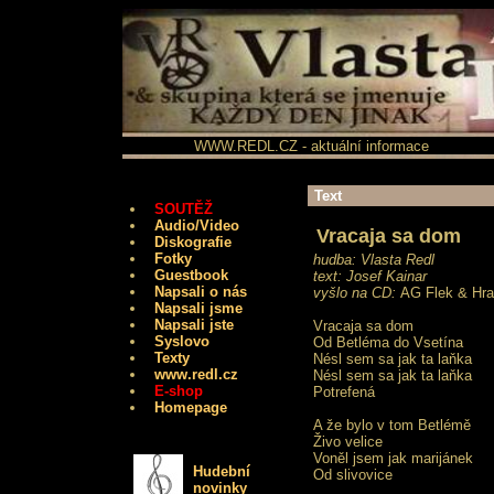
WWW.REDL.CZ - aktuální informace
Text
SOUTĚŽ
Audio/Video
Vracaja sa dom
Diskografie
Fotky
hudba: Vlasta Redl
Guestbook
text: Josef Kainar
Napsali o nás
vyšlo na CD:
AG Flek & Hra
Napsali jsme
Napsali jste
Vracaja sa dom
Syslovo
Od Betléma do Vsetína
Texty
Nésl sem sa jak ta laňka
www.redl.cz
Nésl sem sa jak ta laňka
E-shop
Potrefená
Homepage
A že bylo v tom Betlémě
Živo velice
Voněl jsem jak marijánek
Hudební
Od slivovice
novinky