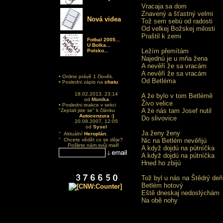
Vracaja sa dom
Znavený a šťastný velmi
Nová videa
Tož sem sebú od radosti
Od velkej Božskej milosti
Praštil k zemi
Fotbal 2005...
U Bolka...
Ležím přemítám
Polsko...
Najednú je u mňa žena
A nevěří že sa vracám
A nevěří že sa vracám
• Online právě 1 člověk.
Od Betléma
• Posledni zápis na
chatu
18.02.2013, 23:14
A že bylo v tom Betlémě
od
Monika
Živo velice
• Posledni reakce v sekci
A že nás tam Josef nutil
"Zeptali jste se" k článku
Autocenzura :)
Do slivovice
20.08.2007, 12:05
od
Sysel
.
Ja ženy ženy
" Aktuální
Heroplán
" Chcete vědět co se děje?
Nic na Betlém nevěřijú
Pošlete nám svůj mail!
A když dojdú na pútníčka
A když dojdú na pútníčka
Hned ho zbijú
Tož byl u nás na Štědrý deň
Betlém hotový
Eště dneskaj nedoslýchám
Na obě nohy