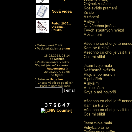
Ohýnek v dálce
Kde světlo pramení
Nová videa
Ze slz
A trápení
A slyším
Fotbal 2005...
Na všechna jména
U Bolka...
Tvých šťastných hvězd
Polsko...
A znamení
Všechno co chci je tě nenech
• Online právě 2 lidé.
Kam se ti zlíbí
• Posledni zápis na
chatu
Všechno co chci je vzít ti sl
18.02.2013, 23:14
Cos mi slíbil
od
Monika
• Posledni reakce v sekci
Jsem tvoje malá
"Zeptali jste se" k článku
Autocenzura :)
Nešťastná hvězda
20.08.2007, 12:05
Pluju si po mořích
od
Sysel
.
A pohořích
" Aktuální
Heroplán
" Chcete vědět co se děje?
A slyším
Pošlete nám svůj mail!
V hlubinách
Když o mě hovoříš
Všechno co chci je tě nenech
Kam se ti zlíbí
Všechno co chci je vzít ti sl
Cos mi slíbil
Jsem tvoje malá
Velryba blázne
Občas se vynořím