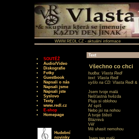
WWW.REDL.CZ - aktuální informace
Text
SOUTĚŽ
Audio/Video
Všechno co chci
Diskografie
Fotky
hudba: Vlasta Redl
Guestbook
text: Vlasta Redl
Napsali o nás
vyšlo na CD:
Vlasta Redl & 
Napsali jsme
Napsali jste
Jsem tvoje malá
Syslovo
Nešťastná hvězda
Texty
Pluju si oblohou
www.redl.cz
Ať spíš
E-shop
Nebo jsi na nohou
Homepage
A tvoje štěstí
Bláznivá
Věř
Mě uhasit nemohou
Hudební
novinky
Jsem ten malý