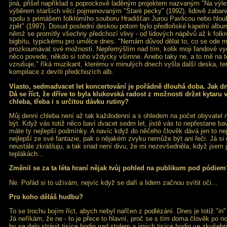
jiná, přišel například s poprockově laděným projektem nazvaným "Na výlet
výběrem starších věcí pojmenovaným "Staré pecky" (1992), lidově zab
spolu s primášem folklórního souboru Hradišťan Jurou Pavlicou nebo hlo
zpět" (1997). Dosud poslední deskou potom bylo předloňské kapelní album
němž se promítly všechny předchozí vlivy - od lidových nápěvů až k fol
bigbítu, typickému pro umělce dnes. "Nemám důvod dělat to, co se ode 
prozkoumávat své možnosti. Nepřemýšlím nad tím, kolik moji fandové vyd
něco povede, někdo si toho vždycky všimne. Anebo taky ne, a to mě na t
vzrušuje," říká muzikant, kterému v minulých dnech vyšla další deska, te
kompilace z devíti předchozích alb.
Vlasto, sedmadvacet let koncertování je pořádně dlouhá doba. Jak d
Dá se říct, že dříve to byla klukovská radost z možnosti držet kytaru 
chleba, třeba i s určitou dávku rutiny?
Můj denní chleba není až tak každodenní a s ohledem na počet obyvatel
být. Když vás totiž něco baví dvacet sedm let, jistě vás to nepřestane bav
máte ty nejlepší podmínky. A navíc když do něčeho člověk dává jen to nejl
nejlepší ze své fantazie, pak o nějakém zvyku nemůže být ani řeči. Já si 
neustále zkrášluju, a tak snad není divu, že mi nezevšedněla, když jsem jí
teplákách...
Změnil se za ta léta hraní nějak tvůj pohled na publikum pod pódiem
Ne. Pořád si to užívám, nejvíc když se daří a lidem začnou svítit oči...
Pro koho děláš hudbu?
To se trochu bojím říct, abych nebyl nařčen z podlézání. Dnes je totiž "in"
Já neříkám, že ne - to je přece to hlavní, proč se s tím doma člověk po 
by se dalo strávit tisíce hodin nad stolem a jiných tisíce hodin ve zkušeb