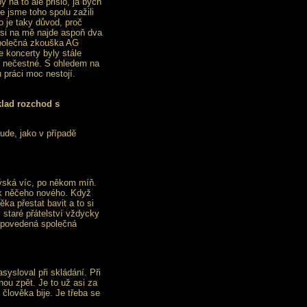
 na to ale přišlo, já bych
e jsme toho spolu zažili
o je taky důvod, proč
 si na mě najde aspoň dva
 společná zkouška AG
e koncerty byly stále
lo nečestné. S ohledem na
 práci moc nestojí.
klad rozchod s
ude, jako v případě
ýská víc, po někom míň.
ek něčeho nového. Když
ka přestat bavit a to si
staré přátelství vždycky
ž povedená společná
sysloval při skládání. Při
enou zpět. Je to už asi za
 člověka bije. Je třeba se