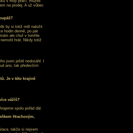
esku s mojí prací, můžeš
jsem na prodej. A už vůbec
toupáš?
k by si totiž měl naložit
ce hodin denně, po pár
emám ale chuť v tomhle
nemohl hrát. Nikdy totiž
ho jsem ještě nedosáhl. I
kud ano, tak především
. Je v této krajině
.
íce vážíš?
hrajeme spolu pořád dál.
Zdeňkem Hrachovým,
race, takže si nejsem