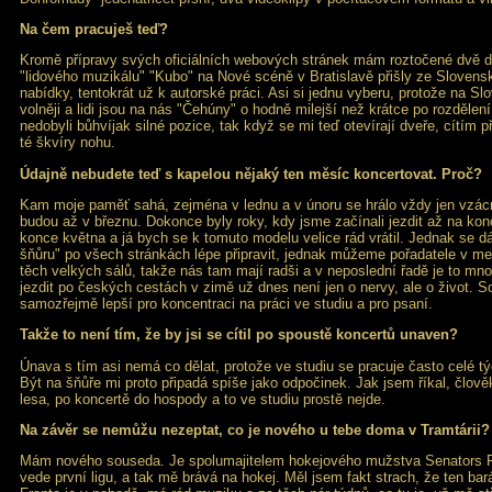
Na čem pracuješ teď?
Kromě přípravy svých oficiálních webových stránek mám roztočené dvě 
"lidového muzikálu" "Kubo" na Nové scéně v Bratislavě přišly ze Slovens
nabídky, tentokrát už k autorské práci. Asi si jednu vyberu, protože na S
volněji a lidi jsou na nás "Čehúny" o hodně milejší než krátce po rozdělen
nedobyli bůhvíjak silné pozice, tak když se mi teď otevírají dveře, cítím p
té škvíry nohu.
Údajně nebudete teď s kapelou nějaký ten měsíc koncertovat. Proč?
Kam moje paměť sahá, zejména v lednu a v únoru se hrálo vždy jen vzácn
budou až v březnu. Dokonce byly roky, kdy jsme začínali jezdit až na konc
konce května a já bych se k tomuto modelu velice rád vrátil. Jednak se d
šňůru" po všech stránkách lépe připravit, jednak můžeme pořadatele v me
těch velkých sálů, takže nás tam mají radši a v neposlední řadě je to mn
jezdit po českých cestách v zimě už dnes není jen o nervy, ale o život. So
samozřejmě lepší pro koncentraci na práci ve studiu a pro psaní.
Takže to není tím, že by jsi se cítil po spoustě koncertů unaven?
Únava s tím asi nemá co dělat, protože ve studiu se pracuje často celé t
Být na šňůře mi proto připadá spíše jako odpočinek. Jak jsem říkal, člově
lesa, po koncertě do hospody a to ve studiu prostě nejde.
Na závěr se nemůžu nezeptat, co je nového u tebe doma v Tramtárii?
Mám nového souseda. Je spolumajitelem hokejového mužstva Senators R
vede první ligu, a tak mě brává na hokej. Měl jsem fakt strach, že ten bar