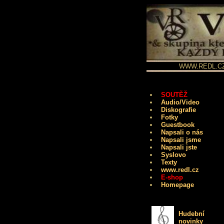
WWW.REDL.CZ -
SOUTĚŽ
Audio/Video
Diskografie
Fotky
Guestbook
Napsali o nás
Napsali jsme
Napsali jste
Syslovo
Texty
www.redl.cz
E-shop
Homepage
Hudební
novinky