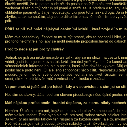
člověk nevěřil, že to potom bude někdo poslouchat? Pro některé kumštýř
zachovat si ten nutný odstup při psaní a snaží se už předem o to, aby jej
oblíbitelné parametry. Já je neodsuzuju. Lidi jsou totiž těžká droga. Já si 
zbytku, a tak se snažím, aby se to dílko líbilo hlavně mně. Tím se vysvětl
pářu.
Řídíš se při své práci nějakými osobními kritérii, které tvoje dílo mu
Mám dva požadavky. Zaprvé to musí být prosté, aby to pochopil i blbý, a 
pro toho nejchytřejšího, aby se mohl neustále proposlouchávat do dalších 
Proč to nedělat jen pro ty chytré?
Jednak se jich asi nikde nesejde ani tolik, aby se mi složili na cestu k nim
vědět, jestli tu nejsem zrovna tak kvůli těm druhým? Myslím, že kumšt as
sémantických informacích, ale o pocitu, který sám dokáže vyvolat. Můj 
posluchače proto není IQ, ale jeho schopnost něco cítit. Nepovažuju tedy z
moudro, jenom nechci svého posluchače nechat znecitlivět. Snažím se mu 
srdci, skrze které člověk může vnímat svět, trošku rozdrásat.
Vzpomeneš si ještě teď po letech, kdy a v souvislosti s čím jsi se cít
Necítím se slavný. Já si pod tím slovem představuju něco úplně jiného, n
Máš nějakou profesionální hranici úspěchu, za kterou nikdy nechceš 
Nemám. Úspěch je pro mě, když se mi povede písnička nebo celá deska. 
mám velkou radost. Proč bych ale měl pro svoji radost stavět nějakou hra
Já vím, ty asi myslíš takový ten "úspěch za každou cenu", ale to, myslím
Pečlivě zvažuju možný dopad jakékoli nabídky a už několikrát jsem vyhodil 