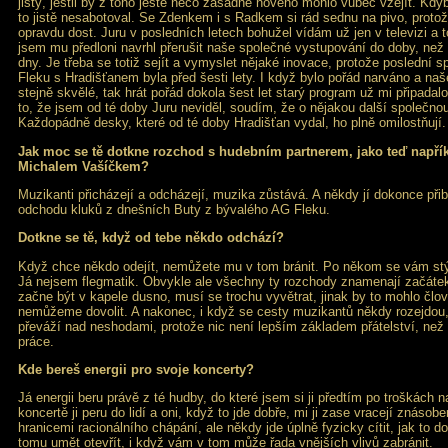
jistý, jestli by z toho ještě něco zásadně nového mohlo vůbec vzejít. Kdyby
to jistě nesabotoval. Se Zdenkem i s Radkem si rád sednu na pivo, protož
opravdu dost. Juru v posledních letech bohužel vídám už jen v televizi a t
jsem mu předloni navrhl přerušit naše společné vystupování do doby, než
dny. Je třeba se totiž sejít a vymyslet nějaké inovace, protože poslední
Fleku s Hradišťanem byla před šesti lety. I když bylo pořád narváno a naš
stejně skvělé, tak hrát pořád dokola šest let starý program už mi připada
to, že jsem od té doby Juru neviděl, soudím, že o nějakou další společnou
Každopádně desky, které od té doby Hradišťan vydal, ho plně omilostňují.
Jak moc se tě dotkne rozchod s hudebním partnerem, jako teď napří
Michalem Vašíčkem?
Muzikanti přicházejí a odcházejí, muzika zůstává. A někdy jí dokonce přib
odchodu kluků z dnešních Buty z bývalého AG Fleku.
Dotkne se tě, když od tebe někdo odchází?
Když chce někdo odejít, nemůžete mu v tom bránit. Po někom se vám st
Já nejsem flegmatik. Obvykle ale všechny ty rozchody znamenají začát
začne být v kapele dusno, musí se trochu vyvětrat, jinak by to mohlo člově
nemůžeme dovolit. A nakonec, i když se cesty muzikantů někdy rozejdou, 
převáží nad neshodami, protože nic není lepším základem přátelství, ne
práce.
Kde bereš energii pro svoje koncerty?
Já energii beru právě z té hudby, do které jsem si ji předtím po troškách na
koncertě ji peru do lidí a oni, když to jde dobře, mi ji zase vracejí znásob
hranicemi racionálního chápání, ale někdy jde úplně fyzicky cítit, jak to do
tomu umět otevřít, i když vám v tom může řada vnějších vlivů zabránit.