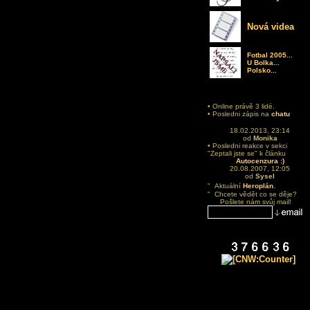
Nová videa
Fotbal 2005...
U Bolka...
Polsko...
• Online právě 3 lidé.
• Posledni zápis na
chatu
18.02.2013, 23:14
od
Monika
• Posledni reakce v sekci
"Zeptali jste se" k článku
Autocenzura :)
20.08.2007, 12:05
od
Sysel
.
" Aktuální
Heroplán
" Chcete vědět co se děje?
Pošlete nám svůj mail!