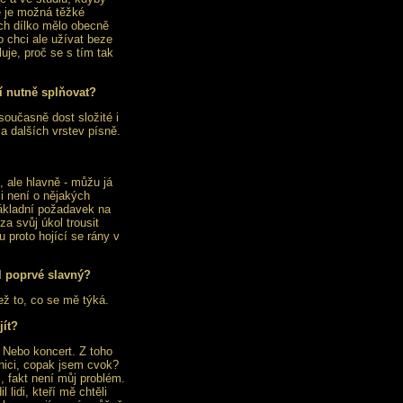
e je možná těžké
ich dílko mělo obecně
to chci ale užívat beze
uje, proč se s tím tak
sí nutně splňovat?
současně dost složité i
a dalších vrstev písně.
, ale hlavně - můžu já
i není o nějakých
základní požadavek na
a svůj úkol trousit
proto hojící se rány v
il poprvé slavný?
ež to, co se mě týká.
jít?
Nebo koncert. Z toho
nici, copak jsem cvok?
, fakt není můj problém.
lidi, kteří mě chtěli