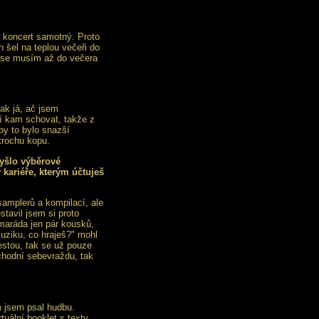
ž koncert samotný. Proto
 šel na teplou večeři do
, se musím až do večera
tak já, ač jsem
í kam schovat, takže z
by to bylo snazší
trochu kopu.
vyšlo výběrové
kariéře, kterým účtuješ
amplerů a kompilací, ale
stavil jsem si proto
maráda jen pár kousků,
uziku, co hraješ?" mohl
estou, tak se už pouze
bchodní sebevraždu, tak
m jsem psal hudbu.
uální booklet s texty.