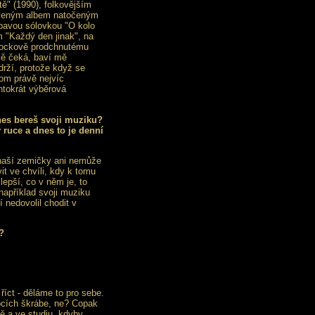
ě" (1990), folkovějším
arveným albem natočeným
ubavou sólovkou "O kolo
 "Každý den jinak", na
krockově prodchnutému
mě čeká, baví mě
rží, protože když se
om právě nejvíc
ntokrát výběrová
nes bereš svoji muziku?
v ruce a dnes to je denní
 naší zemičky ani nemůže
it ve chvíli, kdy k tomu
epší, co v něm je, to
například svoji muziku
 nedovolil chodit v
?
 říct - děláme to pro sebe.
nocích škrábe, ne? Copak
ně a ve studiu, kdyby