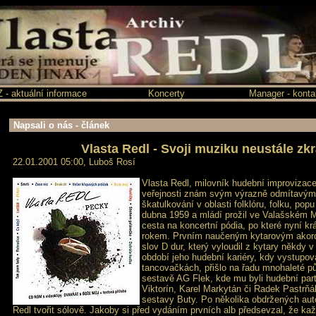
 aktuální informace
Koncerty
Manager - konta
Napsali o nás - článek
Vlasta Redl - Svoji muziku neustále zkr
22.01.2001 05:00,
Luboš Rosí
Vlasta Redl, milovník hudební improvizace 
veřejnosti znám svým výrazně odmítavým
škatulkování v oblasti folklóru, folku, popu
dubna 1959 a mládí prožil ve Valašském M
cesta na koncertní pódia, po které nyní 
rokem. Prvním naučeným kytarovým akorde
slov D dur, který vyloudil z kytary někdy 
období jeho hudební kariéry, kdy vystupov
tancovačkách, přišlo na řadu mnohaleté p
sestavě AG Flek, kde mu byli hudební part
Viktorín, Karel Markytán či Radek Pastrňá
sestavy Buty. Po několika obdržených au
Redl tvořit sólově. Jakoby si před vydáním prvních alb předsevzal, že ka