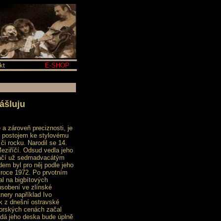
kt
E-SHOP
ášluju
a zároveň preciznosti, je
 postojem ke stylovému
 či rocku. Narodil se 14.
eziříčí. Odsud vedla jeho
kráčí už sedmadvacátým
m byl pro něj podle jeho
v roce 1972. Po prvotním
al na bigbítových
ůsobení ve zlínské
nery například Ivo
k z dnešní ostravské
torských cenách začal
ždá jeho deska bude úplně