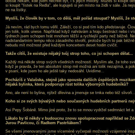
dostat někam, kde jsem nechtěl být, i s jejich milióny. Můžeš si koupit d
si koupit "lístek na Redla", ale kupuješ si jen místo na židli v sále. Já ne
ne na lístky.
Myslíš, že člověk by v tom, co dělá, měl pořád stoupat? Myslíš, že s
Já nevím, rád bych tomu věřil. Záleží, co si pod tím kdo představuje. Člově
jen tolik, kolik unese. Například když nahrávám a hraju šestnáct nebo i ví
týdnech jsem schopen hrát mnohem těžší a rychlejší party než běžně. N
nadstandartním tempu něco zásadního stvořit, protože bych to pak běžně 
nebudu mít možnost před každým koncertem deset hodin cvičit.
Takže cítíš, že existuje nějaký tvůj strop toho, co jsi schopen dělat...
Každý má někde strop svých všedních možností. Myslím ale, že toho své
když je pravda, že ten absolutní strop mě možná ani tolik nezajímá, a po
v psaní, kde jsem ho ale ještě taky nedosáhl. Uvidíme...
Pocházíš z Valašska, stejně jako spousta dalších úspěšných muzikantů
nějaká bylinka, která podporuje růst tolika výborných hudebníků?
Ano, ale není to bylina, nýbrž dřevina a jmenuje se trnka nebo též slivoň..
Koho si ze svých bývalých nebo současných hudebních partnerů nejv
Asi Pepy Šobáně. Mimo jiné proto, že to se mnou vydržel sedmnáct let a 
Lákalo by tě někdy v budoucnu znovu spolupracovat například se 
Jurou Pavlicou, či Radkem Pastrňákem?
Se všemi jmenovanými jsme víceméně vyčerpali možnosti vzájemné inspi