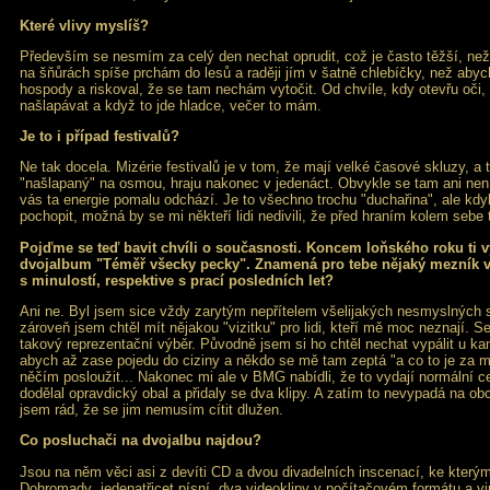
Které vlivy myslíš?
Především se nesmím za celý den nechat oprudit, což je často těžší, ne
na šňůrách spíše prchám do lesů a raději jím v šatně chlebíčky, než abych
hospody a riskoval, že se tam nechám vytočit. Od chvíle, kdy otevřu oči
našlapávat a když to jde hladce, večer to mám.
Je to i případ festivalů?
Ne tak docela. Mizérie festivalů je v tom, že mají velké časové skluzy, a 
"našlapaný" na osmou, hraju nakonec v jedenáct. Obvykle se tam ani nen
vás ta energie pomalu odchází. Je to všechno trochu "duchařina", ale kdy
pochopit, možná by se mi někteří lidi nedivili, že před hraním kolem sebe 
Pojďme se teď bavit chvíli o současnosti. Koncem loňského roku ti 
dvojalbum "Téměř všecky pecky". Znamená pro tebe nějaký mezník v 
s minulostí, respektive s prací posledních let?
Ani ne. Byl jsem sice vždy zarytým nepřítelem všelijakých nesmyslných s
zároveň jsem chtěl mít nějakou "vizitku" pro lidi, kteří mě moc neznají. Se
takový reprezentační výběr. Původně jsem si ho chtěl nechat vypálit u ka
abych až zase pojedu do ciziny a někdo se mě tam zeptá "a co to je za m
něčím posloužit... Nakonec mi ale v BMG nabídli, že to vydají normální c
dodělal opravdický obal a přidaly se dva klipy. A zatím to nevypadá na o
jsem rád, že se jim nemusím cítit dlužen.
Co posluchači na dvojalbu najdou?
Jsou na něm věci asi z devíti CD a dvou divadelních inscenací, ke který
Dohromady jedenatřicet písní, dva videoklipy v počítačovém formátu a virt