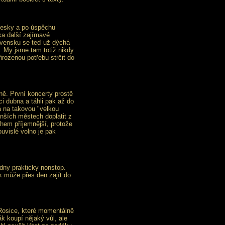
desky a po úspěchu
ka další zajímavé
lovensku se teď už dýchá
í. My jsme tam totiž nikdy
řirozenou potřebu strčit do
ě. První koncerty prostě
i dubna a táhli pak až do
á na takovou "velkou
nších městech doplatit z
ohem příjemnější, protože
uvislé volno je pak
ýdny prakticky nonstop.
k může přes den zajít do
osice, které momentálně
ák koupí nějaký vůl, ale