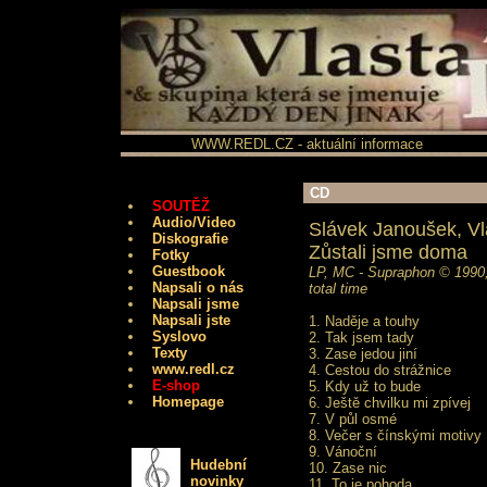
WWW.REDL.CZ - aktuální informace
CD
SOUTĚŽ
Audio/Video
Slávek Janoušek, Vl
Diskografie
Zůstali jsme doma
Fotky
Guestbook
LP, MC - Supraphon © 1990
Napsali o nás
total time
Napsali jsme
Napsali jste
1.
Naděje a touhy
Syslovo
2.
Tak jsem tady
Texty
3.
Zase jedou jiní
www.redl.cz
4.
Cestou do strážnice
E-shop
5.
Kdy už to bude
Homepage
6.
Ještě chvilku mi zpívej
7.
V půl osmé
8.
Večer s čínskými motivy
9.
Vánoční
Hudební
10.
Zase nic
novinky
11.
To je pohoda