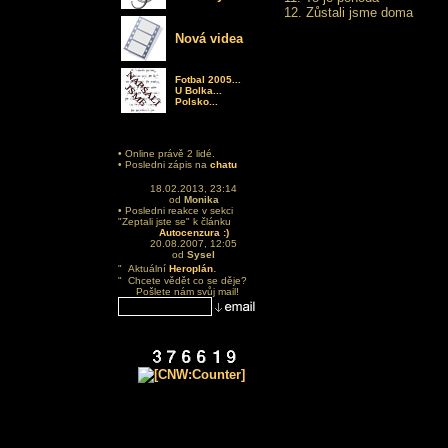
12.
Zůstali jsme doma
Nová videa
Fotbal 2005...
U Bolka...
Polsko...
• Online právě 2 lidé.
• Posledni zápis na
chatu
18.02.2013, 23:14
od
Monika
• Posledni reakce v sekci
"Zeptali jste se" k článku
Autocenzura :)
20.08.2007, 12:05
od
Sysel
.
" Aktuální
Heroplán
" Chcete vědět co se děje?
Pošlete nám svůj mail!