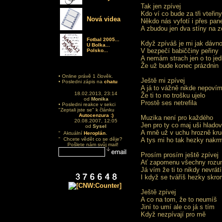
Tak jen zpívej
Kdo ví co bude za tři vteřiny
Nová videa
Někdo nás vyfotí i přes pane
A zbudou jen dva stíny na z
Fotbal 2005...
Když zpíváš je mi jak dávn
U Bolka...
V bezpečí babiččiny peřiny
Polsko...
A nemám strach jen o to jed
Že už bude konec prázdnin
• Online právě 1 člověk.
Ještě mi zpívej
• Posledni zápis na
chatu
A já to vážně nikde nepoví
18.02.2013, 23:14
Že ti to no trošku ujelo
od
Monika
Prostě ses netrefila
• Posledni reakce v sekci
"Zeptali jste se" k článku
Autocenzura :)
Muzika není pro každého
20.08.2007, 12:05
Jen pro ty co maj uši hlado
od
Sysel
.
A mně už v uchu hrozně kru
" Aktuální
Heroplán
" Chcete vědět co se děje?
A tys mi ho tak hezky nakrm
Pošlete nám svůj mail!
Prosím prosím ještě zpívej
Ať zapomenu všechny rozu
Já vím že ti to nikdy nevrát
I když se tváříš hezky skr
Ještě zpívej
A co na tom, že to neumíš
Jiní to umí ale co já s tím
Když nezpívají pro mě