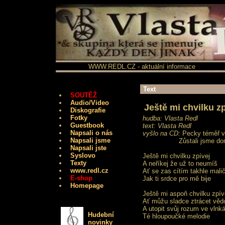
WWW.REDL.CZ - aktuální informace
Text
SOUTĚŽ
Audio/Video
Ještě mi chvilku zp
Diskografie
Fotky
hudba: Vlasta Redl
Guestbook
text: Vlasta Redl
Napsali o nás
vyšlo na CD:
Pecky téměř 
Napsali jsme
Zůstali jsme d
Napsali jste
Syslovo
Ještě mi chvilku zpívej
Texty
A neříkej že už to neumíš
www.redl.cz
Ať se zas cítím takhle malič
E-shop
Jak ti srdce pro mě bije
Homepage
Ještě mi aspoň chvilku zpív
Ať můžu sladce ztrácet věd
A utopit svůj rozum ve vlnk
Hudební
Té hloupoučké melodie
novinky